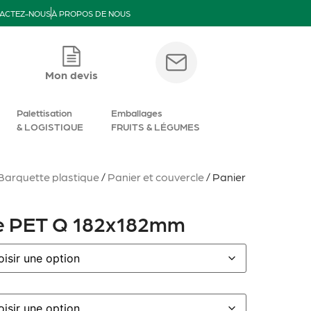
ACTEZ-NOUS
À PROPOS DE NOUS
Mon devis
Palettisation
Emballages
& LOGISTIQUE
FRUITS & LÉGUMES
Barquette plastique
/
Panier et couvercle
/ Panier
ue PET Q 182x182mm