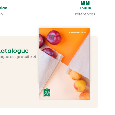
pide
+3000
8h
références
 catalogue
gue est gratuite et
cs.