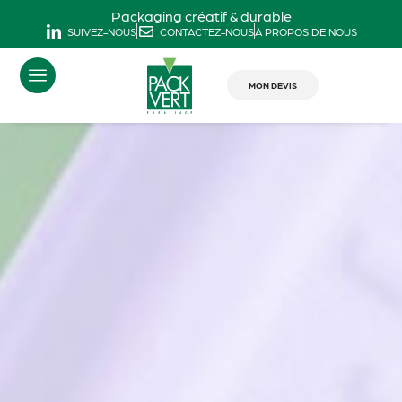
Packaging créatif & durable
SUIVEZ-NOUS
CONTACTEZ-NOUS
À PROPOS DE NOUS
MON DEVIS