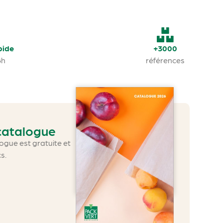
pide
+3000
8h
références
 catalogue
gue est gratuite et
cs.