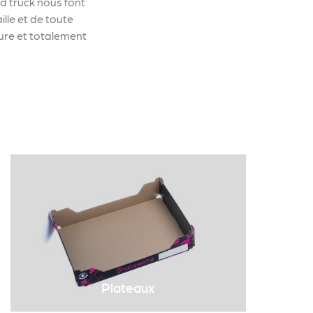
od truck nous font
lle et de toute
ure et totalement
Plateaux