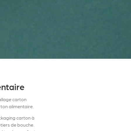
entaire
allage carton
rton alimentaire.
ackaging carton à
étiers de bouche.